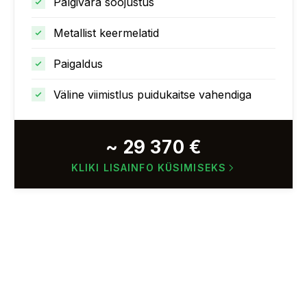
Palgivara soojustus
Metallist keermelatid
Paigaldus
Väline viimistlus puidukaitse vahendiga
~ 29 370 €
KLIKI LISAINFO KÜSIMISEKS