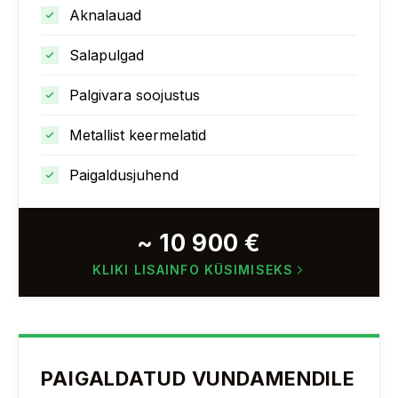
Aknalauad
Salapulgad
Palgivara soojustus
Metallist keermelatid
Paigaldusjuhend
~ 10 900 €
KLIKI LISAINFO KÜSIMISEKS
PAIGALDATUD VUNDAMENDILE