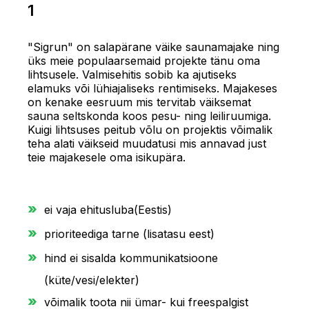
1
"Sigrun" on salapärane väike saunamajake ning
üks meie populaarsemaid projekte tänu oma
lihtsusele. Valmisehitis sobib ka ajutiseks
elamuks või lühiajaliseks rentimiseks. Majakeses
on kenake eesruum mis tervitab väiksemat
sauna seltskonda koos pesu- ning leiliruumiga.
Kuigi lihtsuses peitub võlu on projektis võimalik
teha alati väikseid muudatusi mis annavad just
teie majakesele oma isikupära.
ei vaja ehitusluba(Eestis)
prioriteediga tarne (lisatasu eest)
hind ei sisalda kommunikatsioone
(küte/vesi/elekter)
võimalik toota nii ümar- kui freespalgist