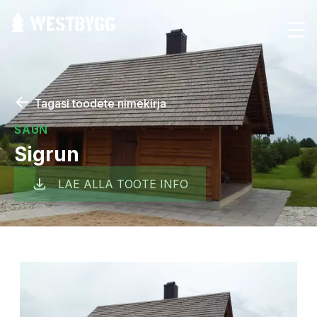
☰
←
Tagasi toodete nimekirja
SAUN
Sigrun
LAE ALLA TOOTE INFO