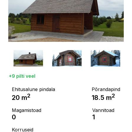
+9 pilti veel
Ehitusalune pindala
Põrandapind
2
2
20
m
18.5
m
Magamistoad
Vannitoad
0
1
Korruseid