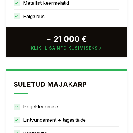
Metallist keermelatid
Paigaldus
~ 21 000 €
KLIKI LISAINFO KÜSIMISEKS
SULETUD MAJAKARP
Projekteerimine
Lintvundament + tagasitäide