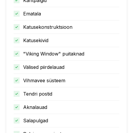
Kantpalgid
Ematala
Katusekonstruktsioon
Katusekivid
"Viking Window" puitaknad
Välised piirdelauad
Vihmavee süsteem
Tendri postid
Aknalauad
Salapulgad